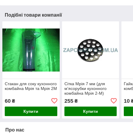
Подібні товари компанії
Стакан для соку кухонного
Сітка Мрія 7 мм (для
Гайк
комбайна Мрія та Мрія 2М
м'ясорубки кухонного
комб
комбайна Мрія 2-М)
60
255
10
₴
₴
Купити
Купити
Про нас