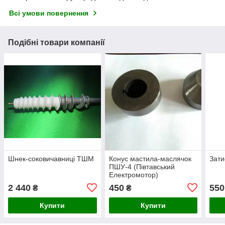
Всі умови повернення
Подібні товари компанії
Шнек-соковичавниці ТШМ
Конус мастила-маслячок
Зати
ПШУ-4 (Півтавський
Електромотор)
2 440
450
550
₴
₴
Купити
Купити