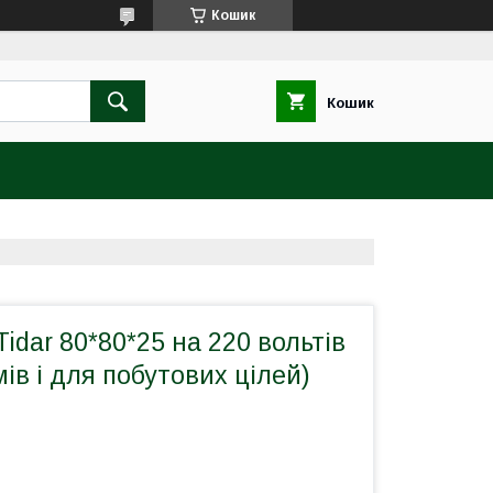
Кошик
Кошик
idar 80*80*25 на 220 вольтів
мів і для побутових цілей)