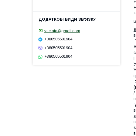
В
vselafa@gmail.com
в
+380505501904
Т
А
+380505501904
с
+380505501904
П
У
У
ц
У
(
/
п
у
в
д
в
є
в