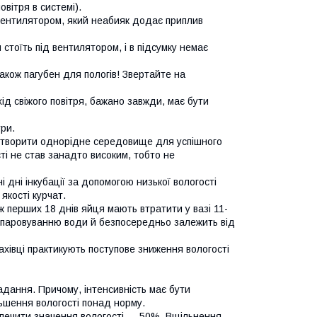
вітря в системі).
 вентилятором, який неабияк додає приплив
 стоїть під вентилятором, і в підсумку немає
кож пагубен для пологів! Звертайте на
ід свіжого повітря, бажано завжди, має бути
ури.
у створити однорідне середовище для успішного
ті не став занадто високим, тобто не
 дні інкубації за допомогою низької вологості
якості курчат.
 перших 18 днів яйця мають втратити у вазі 11-
випаровуванню води й безпосередньо залежить від
ахівці практикують поступове зниження вологості
дання. Причому, інтенсивність має бути
льшення вологості понад норму.
езпечити значення вологості — 50%. Вщільнення