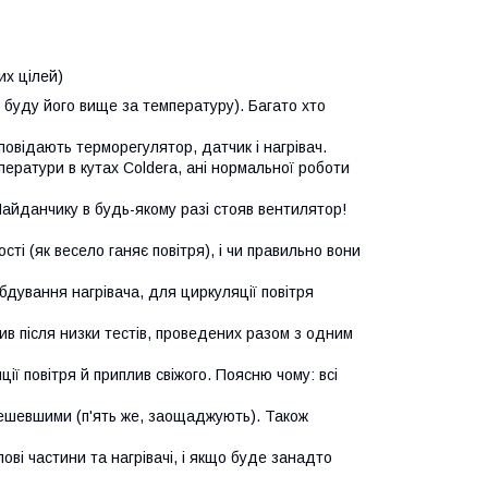
их цілей)
я буду його вище за температуру). Багато хто
повідають терморегулятор, датчик і нагрівач.
мператури в кутах Coldera, ані нормальної роботи
Майданчику в будь-якому разі стояв вентилятор!
сті (як весело ганяє повітря), і чи правильно вони
бдування нагрівача, для циркуляції повітря
чив після низки тестів, проведених разом з одним
ції повітря й приплив свіжого. Поясню чому: всі
дешевшими (п'ять же, заощаджують). Також
лові частини та нагрівачі, і якщо буде занадто