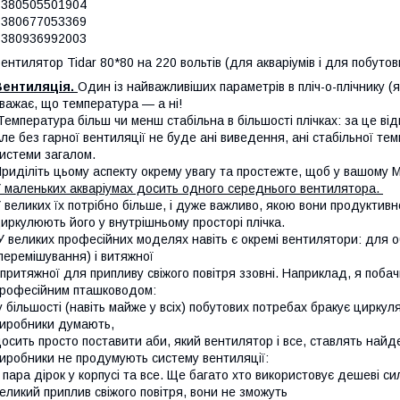
+380505501904
+380677053369
+380936992003
ентилятор Tidar 80*80 на 220 вольтів (для акваріумів і для побутов
Вентиляція.
Один із найважливіших параметрів в пліч-о-плічнику (
важає, що температура — а ні!
емпература більш чи менш стабільна в більшості плічках: за це від
ле без гарної вентиляції не буде ані виведення, ані стабільної те
истеми загалом.
риділіть цьому аспекту окрему увагу та простежте, щоб у вашому 
 маленьких акваріумах досить одного середнього вентилятора.
 великих їх потрібно більше, і дуже важливо, якою вони продуктивно
иркулюють його у внутрішньому просторі плічка.
 великих професійних моделях навіть є окремі вентилятори: для о
перемішування) і витяжної
 притяжної для припливу свіжого повітря ззовні. Наприклад, я поба
рофесійним пташководом:
 більшості (навіть майже у всіх) побутових потребах бракує циркуля
иробники думають,
осить просто поставити аби, який вентилятор і все, ставлять най
иробники не продумують систему вентиляції:
 пара дірок у корпусі та все. Ще багато хто використовує дешеві си
еликий приплив свіжого повітря, вони не зможуть