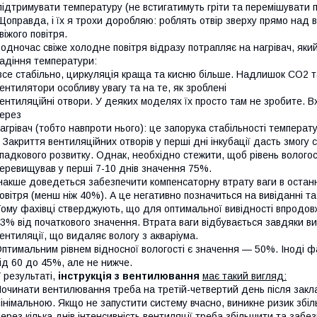
ідтримувати температуру (не встигатимуть гріти та перемішувати по
оправда, і їх я трохи доробляю: роблять отвір зверху прямо над
віжого повітря.
одночас свіже холодне повітря відразу потрапляє на нагрівач, який
адіння температури:
се стабільно, циркуляція краща та кисню більше. Надлишок СО2 та
ентилятори особливу увагу та на те, як зроблені
ентиляційні отвори. У деяких моделях їх просто там не зробите. Вх
через
агрівач (тобто навпроти нього): це запорука стабільності температ
акриття вентиляційних отворів у перші дні інкубації дасть змог
падкового розвитку. Однак, необхідно стежити, щоб рівень вологос
еревищував у перші 7-10 днів значення 75%.
накше доведеться забезпечити компенсаторну втрату ваги в останні
овітря (менш ніж 40%). А це негативно позначиться на вивіданні та 
ому фахівці стверджують, що для оптимальної вивідності впродовж
3% від початкового значення. Втрата ваги відбувається завдяки 
ентиляції, що видаляє вологу з акваріума.
птимальним рівнем відносної вологості є значення — 50%. Іноді ф
ід 60 до 45%, але не нижче.
 результаті,
інструкція з вентилювання
має такий вигляд:
очинати вентилювання треба на третій-четвертий день після закла
інімальною. Якщо не запустити систему вчасно, виникне ризик збі
ерез кілька днів інтенсивність вентиляції треба збільшити та заб