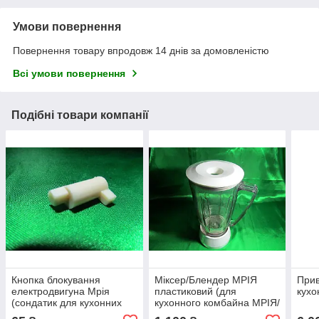
Умови повернення
Повернення товару впродовж 14 днів за домовленістю
Всі умови повернення
Подібні товари компанії
Кнопка блокування
Міксер/Блендер МРІЯ
Прив
електродвигуна Мрія
пластиковий (для
кухо
(сондатик для кухонних
кухонного комбайна МРІЯ/
комбайнів Мрія/Мія-2М)
Мрія-2М)