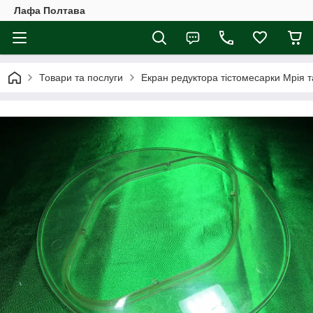
Лафа Полтава
Товари та послуги
Екран редуктора тістомесарки Мрія 